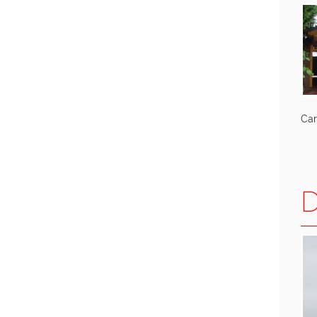
Car
D