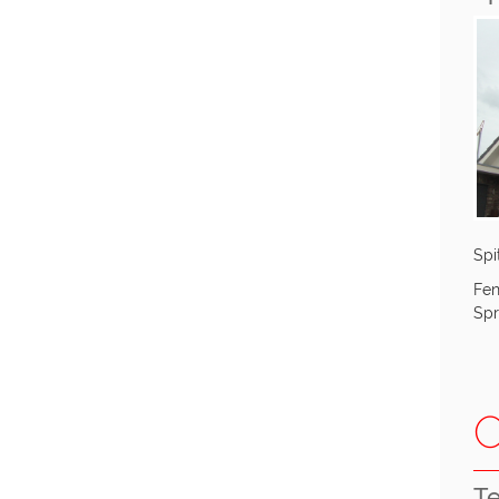
Spi
Fen
Spr
O
Te