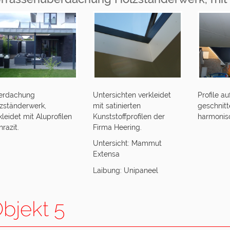
erdachung
Untersichten verkleidet
Profile a
zständerwerk,
mit satinierten
geschnitt
kleidet mit Aluprofilen
Kunststoffprofilen der
harmonis
hrazit.
Firma Heering.
Untersicht: Mammut
Extensa
Laibung: Unipaneel
bjekt 5