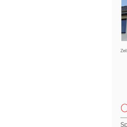
Zel
O
Sp