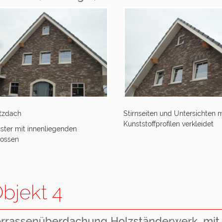
tzdach
Stirnseiten und Untersichten m
Kunststoffprofilen verkleidet
ster mit innenliegenden
ossen
bjekt 4
rrassenüberdachung Holzständerwerk, mit A